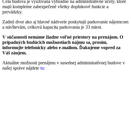
Celá budova je využívaná výhradne na administratívne účely, ktoré
majú kompletne zabezpečené všetky doplnkové funkcie a
prevádzky.
Zadný dvor ako aj hlavné nádvorie poskytujú parkovanie nájomcom
a návštevám, celková kapacita parkovania je 33 miest.
V súčasnosti nemáme žiadne voľné priestory na prenájom. O
prípadných budúcich možnostiach nájmu sa, prosím,
informujte telefonicky alebo e-mailom. Ďakujeme vopred za
Váš záujem.
Aktuálne možnosti prenájmu v susednej administratívnej budove v
našej správe nájdete
tu
: