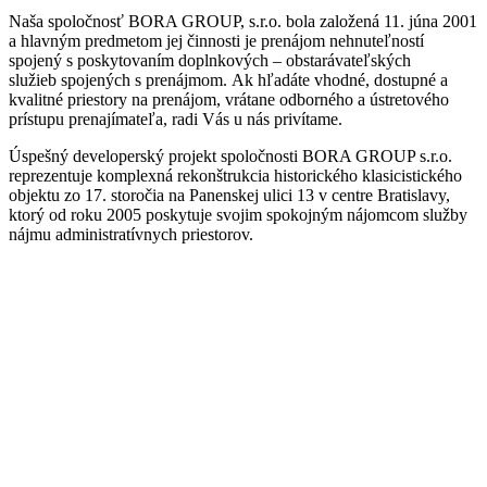
Naša spoločnosť BORA GROUP, s.r.o. bola založená 11. júna 2001
a hlavným predmetom jej činnosti je prenájom nehnuteľností
spojený s poskytovaním doplnkových – obstarávateľských
služieb spojených s prenájmom. Ak hľadáte vhodné, dostupné a
kvalitné priestory na prenájom, vrátane odborného a ústretového
prístupu prenajímateľa, radi Vás u nás privítame.
Úspešný developerský projekt spoločnosti BORA GROUP s.r.o.
reprezentuje komplexná rekonštrukcia historického klasicistického
objektu zo 17. storočia na Panenskej ulici 13 v centre Bratislavy,
ktorý od roku 2005 poskytuje svojim spokojným nájomcom služby
nájmu administratívnych priestorov.