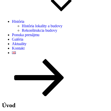
História
História lokality a budovy
Rekonštrukcia budovy
Ponuka prenájmu
Galéria
Aktuality
Kontakt
Posunúť
dolu
na
obsah
Úvod