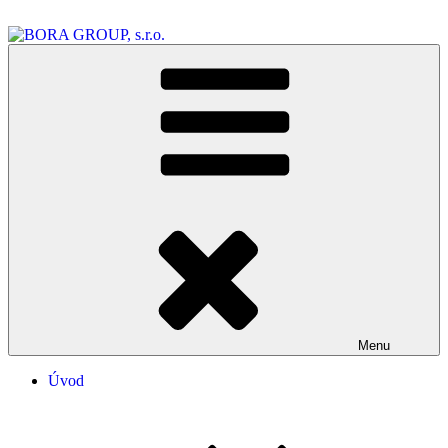
Prejsť
na
obsah
BORA GROUP, s.r.o.
Menu
Úvod