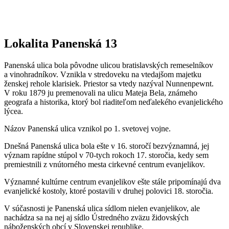
Lokalita Panenská 13
Panenská ulica bola pôvodne ulicou bratislavských remeselníkov
a vinohradníkov. Vznikla v stredoveku na vtedajšom majetku
ženskej rehole klarisiek. Priestor sa vtedy nazýval Nunnenpewnt.
V roku 1879 ju premenovali na ulicu Mateja Bela, známeho
geografa a historika, ktorý bol riaditeľom neďalekého evanjelického
lýcea.
Názov Panenská ulica vznikol po 1. svetovej vojne.
Dnešná Panenská ulica bola ešte v 16. storočí bezvýznamná, jej
význam rapídne stúpol v 70-tych rokoch 17. storočia, kedy sem
premiestnili z vnútorného mesta cirkevné centrum evanjelikov.
Významné kultúrne centrum evanjelikov ešte stále pripomínajú dva
evanjelické kostoly, ktoré postavili v druhej polovici 18. storočia.
V súčasnosti je Panenská ulica sídlom nielen evanjelikov, ale
nachádza sa na nej aj sídlo Ústredného zväzu židovských
náboženských obcí v Slovenskej republike.