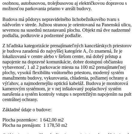
osobnou, autobusovou, trolejbusovou aj električkovou dopravou s
možnosťou parkovania priamo v areáli budovy.
Budova má pôdorys nepravidelného lichobežníkového tvaru s
nádvorím v strede. Južnou stranou je orientovaná na Panenskú ulicu,
severnou na susednú nezastavanú plochu. Objekt má dve nadzemné
podlažia, podkrovie a podzemné podlažie.
Z hľadiska kategorizácie prenajímateľných kancelárskych priestorov
je budova zaradená do najvyššej kategórie A, čo znamená, že je
lokalizovaná v centre alebo v širšom centre, má dobrý prístup a
napojenie na dopravné komunikácie, dobre dostupnú občiansku
vybavenosť, 1 až 2 parkovacie miesta na 100 m2 prenajímateľnej
plochy, vysokú flexibilitu vnútorného priestoru, moderný systém
manažmentu budovy, vykurovania, chladenia, požiarnej ochrany a
výťahov, a najmodernejšiu optickú kabeláž. Budova je monitorová
kamerovým systémom, je v nej inštalovaný poplachový systém
narušenia a systém kontroly vstupu s nepretržitým napojením na pult
centrálnej ochrany.
Základné údaje o budove:
Plocha pozemkov: 1 642,00 m2
Plocha na prenájom: 1 178,50 m2